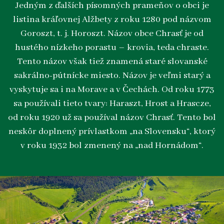
Jedným z ďalších písomných prameňov o obci je
listina kráľovnej Alžbety z roku 1280 pod názvom
Goroszt, t. j. Horoszt. Názov obce Chrasť je od
hustého nízkeho porastu – krovia, teda chraste.
Tento názov však tiež znamená staré slovanské
sakrálno-pútnícke miesto. Názov je veľmi starý a
vyskytuje sa i na Morave a v Čechách. Od roku 1773
sa používali tieto tvary: Haraszt, Hrost a Hrascze,
od roku 1920 už sa používal názov Chrasť. Tento bol
neskôr doplnený prívlastkom „na Slovensku“, ktorý
v roku 1932 bol zmenený na „nad Hornádom“.