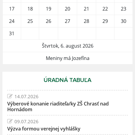
17
18
19
20
21
22
23
24
25
26
27
28
29
30
31
Štvrtok, 6. august 2026
Meniny má Jozefína
ÚRADNÁ TABUĽA
14.07.2026
Výberové konanie riaditeľa/ky ZŠ Chrasť nad
Hornádom
09.07.2026
Výzva formou verejnej vyhlášky