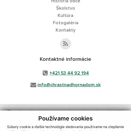
História obce
Školstvo
Kultúra
Fotogaléria
Kontakty
Kontaktné informácie
+421 53 44 92 194
info@chrastnadhornadom.sk
využite možnosť získavania aktuálnych informácií s využitím RSS
,
CMS systém (redakčný) systém ECHELON 2,
Mapa stránok
,
web portál
,
Používame cookies
webhosting
,
wbx, s.r.o.
,
domény
,
registrácia domény
,
spoločnosť wbx,
Súbory cookie a ďalšie technológie sledovania používame na zlepšenie
s.r.o.
,
technický prevádzkovateľ