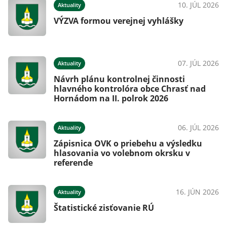
026
10. JÚL 2026
Aktuality
VÝZVA formou verejnej vyhlášky
026
07. JÚL 2026
Aktuality
Návrh plánu kontrolnej činnosti
hlavného kontrolóra obce Chrasť nad
Hornádom na II. polrok 2026
026
06. JÚL 2026
Aktuality
Zápisnica OVK o priebehu a výsledku
hlasovania vo volebnom okrsku v
referende
026
16. JÚN 2026
Aktuality
Štatistické zisťovanie RÚ