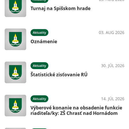
Turnaj na Spišskom hrade
026
03. AUG 2026
Aktuality
Oznámenie
026
30. JÚL 2026
Aktuality
Štatistické zisťovanie RÚ
026
14. JÚL 2026
Aktuality
Výberové konanie na obsadenie funkcie
riaditeľa/ky: ZŠ Chrasť nad Hornádom