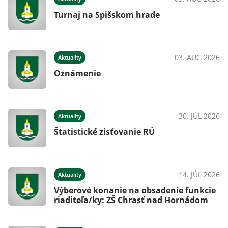
Turnaj na Spišskom hrade
026
03. AUG 2026
Aktuality
Oznámenie
026
30. JÚL 2026
Aktuality
Štatistické zisťovanie RÚ
026
14. JÚL 2026
Aktuality
Výberové konanie na obsadenie funkcie
riaditeľa/ky: ZŠ Chrasť nad Hornádom