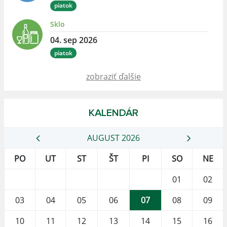
piatok
Sklo
04. sep 2026
piatok
zobraziť ďalšie
KALENDÁR
AUGUST 2026
PO
UT
ST
ŠT
PI
SO
NE
01
02
03
04
05
06
07
08
09
10
11
12
13
14
15
16