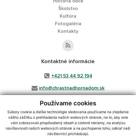
História obce
Školstvo
Kultúra
Fotogaléria
Kontakty
Kontaktné informácie
+421 53 44 92 194
info@chrastnadhornadom.sk
Používame cookies
Súbory cookie a ďalšie technológie sledovania používame na zlepšenie
využite možnosť získavania aktuálnych informácií s využitím RSS
,
vášho zážitku z prehliadania našich webových stránok, na to, aby sme
CMS systém (redakčný) systém ECHELON 2,
Mapa stránok
,
web portál
,
vám zobrazovali prispôsobený obsah a cielené reklamy, na analýzu
webhosting
,
wbx, s.r.o.
,
domény
,
registrácia domény
,
spoločnosť wbx,
návštevnosti našich webových stránok a na pochopenie toho, odkiaľ naši
s.r.o.
,
technický prevádzkovateľ
návštevníci prichádzajú.