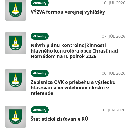
026
10. JÚL 2026
Aktuality
VÝZVA formou verejnej vyhlášky
026
07. JÚL 2026
Aktuality
Návrh plánu kontrolnej činnosti
hlavného kontrolóra obce Chrasť nad
Hornádom na II. polrok 2026
026
06. JÚL 2026
Aktuality
Zápisnica OVK o priebehu a výsledku
hlasovania vo volebnom okrsku v
referende
026
16. JÚN 2026
Aktuality
Štatistické zisťovanie RÚ