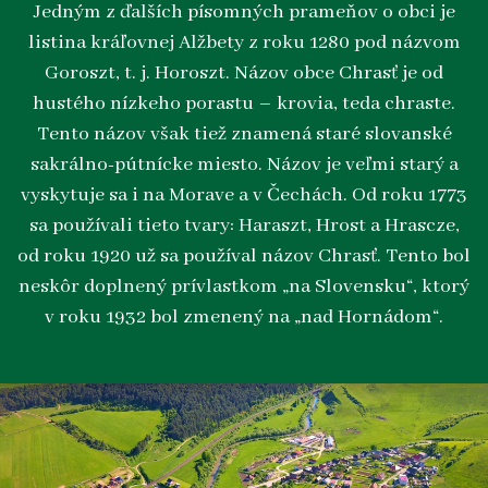
Jedným z ďalších písomných prameňov o obci je
listina kráľovnej Alžbety z roku 1280 pod názvom
Goroszt, t. j. Horoszt. Názov obce Chrasť je od
hustého nízkeho porastu – krovia, teda chraste.
Tento názov však tiež znamená staré slovanské
sakrálno-pútnícke miesto. Názov je veľmi starý a
vyskytuje sa i na Morave a v Čechách. Od roku 1773
sa používali tieto tvary: Haraszt, Hrost a Hrascze,
od roku 1920 už sa používal názov Chrasť. Tento bol
neskôr doplnený prívlastkom „na Slovensku“, ktorý
v roku 1932 bol zmenený na „nad Hornádom“.