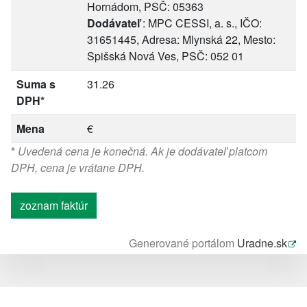
Hornádom, PSČ: 05363
Dodávateľ
: MPC CESSI, a. s., IČO:
31651445, Adresa: Mlynská 22, Mesto:
Spišská Nová Ves, PSČ: 052 01
Suma s
31.26
DPH*
Mena
€
*
Uvedená cena je konečná. Ak je dodávateľ platcom
DPH, cena je vrátane DPH.
zoznam faktúr
Generované portálom
Uradne.sk