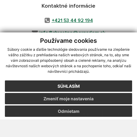
Kontaktné informácie
+421 53 44 92 194
info@chrastnadhornadom.sk
Používame cookies
Súbory cookie a ďalšie technológie sledovania používame na zlepšenie
vášho zážitku z prehliadania našich webových stránok, na to, aby sme
využite možnosť získavania aktuálnych informácií s využitím RSS
,
vám zobrazovali prispôsobený obsah a cielené reklamy, na analýzu
CMS systém (redakčný) systém ECHELON 2,
Mapa stránok
,
web portál
,
návštevnosti našich webových stránok a na pochopenie toho, odkiaľ naši
návštevníci prichádzajú.
webhosting
,
webex.digital, s.r.o.
,
domény
,
registrácia domény
,
spoločnosť webex.digital, s.r.o.
,
technický prevádzkovateľ
SÚHLASÍM
Posledná aktualizácia:
05.08.2026
Zmeniť moje nastavenia
Vytlačiť stránku
|
Vyhlásenie o prístupnosti
Autorské práva
|
Cookies
Odmietam
webdesign
|