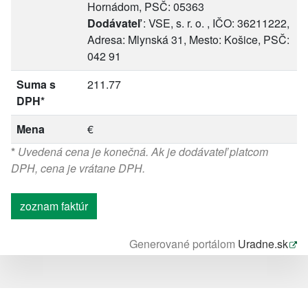
Hornádom, PSČ: 05363
Dodávateľ
: VSE, s. r. o. , IČO: 36211222,
Adresa: Mlynská 31, Mesto: Košice, PSČ:
042 91
Suma s
211.77
DPH*
Mena
€
*
Uvedená cena je konečná. Ak je dodávateľ platcom
DPH, cena je vrátane DPH.
zoznam faktúr
Generované portálom
Uradne.sk