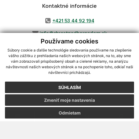
Kontaktné informácie
+421 53 44 92 194
info@chrastnadhornadom.sk
Používame cookies
Súbory cookie a ďalšie technológie sledovania používame na zlepšenie
vášho zážitku z prehliadania našich webových stránok, na to, aby sme
využite možnosť získavania aktuálnych informácií s využitím RSS
,
vám zobrazovali prispôsobený obsah a cielené reklamy, na analýzu
CMS systém (redakčný) systém ECHELON 2,
Mapa stránok
,
web portál
,
návštevnosti našich webových stránok a na pochopenie toho, odkiaľ naši
návštevníci prichádzajú.
webhosting
,
webex.digital, s.r.o.
,
domény
,
registrácia domény
,
spoločnosť webex.digital, s.r.o.
,
technický prevádzkovateľ
SÚHLASÍM
Posledná aktualizácia:
05.08.2026
Zmeniť moje nastavenia
Vytlačiť stránku
|
Vyhlásenie o prístupnosti
Autorské práva
|
Cookies
Odmietam
webdesign
|