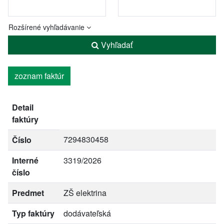
Rozšírené vyhľadávanie
Vyhľadať
zoznam faktúr
Detail
faktúry
7294830458
Číslo
Interné
3319/2026
číslo
Predmet
ZŠ elektrina
Typ faktúry
dodávateľská