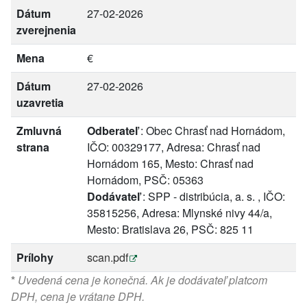
Dátum
27-02-2026
zverejnenia
Mena
€
Dátum
27-02-2026
uzavretia
Zmluvná
Odberateľ
: Obec Chrasť nad Hornádom,
strana
IČO: 00329177, Adresa: Chrasť nad
Hornádom 165, Mesto: Chrasť nad
Hornádom, PSČ: 05363
Dodávateľ
: SPP - distribúcia, a. s. , IČO:
35815256, Adresa: Mlynské nivy 44/a,
Mesto: Bratislava 26, PSČ: 825 11
Prílohy
scan.pdf
*
Uvedená cena je konečná. Ak je dodávateľ platcom
DPH, cena je vrátane DPH.