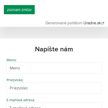
zoznam zmlúv
Generované portálom
Uradne.sk
Napíšte nám
Meno:
Priezvisko:
E-mailová adresa: