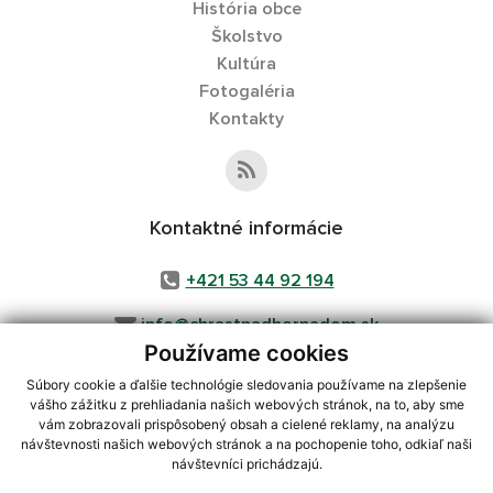
História obce
Školstvo
Kultúra
Fotogaléria
Kontakty
Kontaktné informácie
+421 53 44 92 194
info@chrastnadhornadom.sk
Používame cookies
Súbory cookie a ďalšie technológie sledovania používame na zlepšenie
vášho zážitku z prehliadania našich webových stránok, na to, aby sme
využite možnosť získavania aktuálnych informácií s využitím RSS
,
vám zobrazovali prispôsobený obsah a cielené reklamy, na analýzu
CMS systém (redakčný) systém ECHELON 2,
Mapa stránok
,
web portál
,
návštevnosti našich webových stránok a na pochopenie toho, odkiaľ naši
návštevníci prichádzajú.
webhosting
,
webex.digital, s.r.o.
,
domény
,
registrácia domény
,
spoločnosť webex.digital, s.r.o.
,
technický prevádzkovateľ