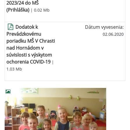
2023/24 do MŠ
(Prihláška)
| 0.02 Mb
Dodatok k
Dátum vyvesenia:
Prevádzkovému
02.06.2020
poriadku MŠ V Chrasti
nad Hornádom v
súvislosti s výskytom
ochorenia COVID-19
|
1.03 Mb