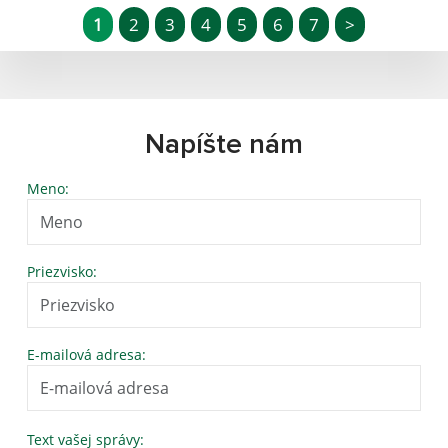
1
2
3
4
5
6
7
>
Napíšte nám
Meno:
Priezvisko:
E-mailová adresa:
Text vašej správy: