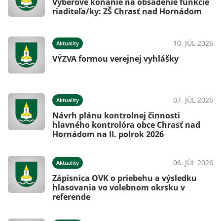
Výberové konanie na obsadenie funkcie
riaditeľa/ky: ZŠ Chrasť nad Hornádom
10. JÚL 2026
Aktuality
VÝZVA formou verejnej vyhlášky
07. JÚL 2026
Aktuality
Návrh plánu kontrolnej činnosti
hlavného kontrolóra obce Chrasť nad
Hornádom na II. polrok 2026
06. JÚL 2026
Aktuality
Zápisnica OVK o priebehu a výsledku
hlasovania vo volebnom okrsku v
referende