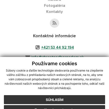
Fotogaléria
Kontakty
Kontaktné informácie
+421 53 44 92 194
info@chrastnadhornadom.sk
Používame cookies
Súbory cookie a ďalšie technológie sledovania používame na zlepšenie
vášho zážitku z prehliadania našich webových stránok, na to, aby sme
využite možnosť získavania aktuálnych informácií s využitím RSS
,
vám zobrazovali prispôsobený obsah a cielené reklamy, na analýzu
CMS systém (redakčný) systém ECHELON 2,
Mapa stránok
,
web portál
,
návštevnosti našich webových stránok a na pochopenie toho, odkiaľ naši
návštevníci prichádzajú.
webhosting
,
webex.digital, s.r.o.
,
domény
,
registrácia domény
,
spoločnosť webex.digital, s.r.o.
,
technický prevádzkovateľ
SÚHLASÍM
Posledná aktualizácia:
05.08.2026