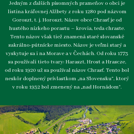
Jedným z ďalších písomných prameňov o obci je
listina kráľovnej Alžbety z roku 1280 pod názvom
Goroszt, t. j. Horoszt. Názov obce Chrasť je od
hustého nízkeho porastu – krovia, teda chraste.
Tento názov však tiež znamená staré slovanské
sakrálno-pútnícke miesto. Názov je veľmi starý a
vyskytuje sa i na Morave a v Čechách. Od roku 1773
sa používali tieto tvary: Haraszt, Hrost a Hrascze,
od roku 1920 už sa používal názov Chrasť. Tento bol
neskôr doplnený prívlastkom „na Slovensku“, ktorý
v roku 1932 bol zmenený na „nad Hornádom“.