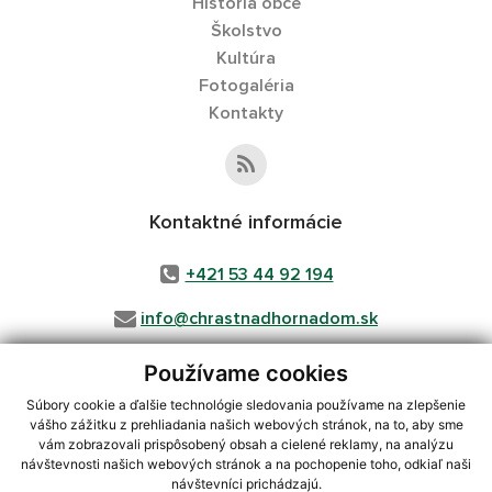
História obce
Školstvo
Kultúra
Fotogaléria
Kontakty
Kontaktné informácie
+421 53 44 92 194
info@chrastnadhornadom.sk
Používame cookies
Súbory cookie a ďalšie technológie sledovania používame na zlepšenie
využite možnosť získavania aktuálnych informácií s využitím RSS
,
vášho zážitku z prehliadania našich webových stránok, na to, aby sme
CMS systém (redakčný) systém ECHELON 2,
Mapa stránok
,
web portál
,
vám zobrazovali prispôsobený obsah a cielené reklamy, na analýzu
webhosting
,
wbx, s.r.o.
,
domény
,
registrácia domény
,
spoločnosť wbx,
návštevnosti našich webových stránok a na pochopenie toho, odkiaľ naši
s.r.o.
,
technický prevádzkovateľ
návštevníci prichádzajú.