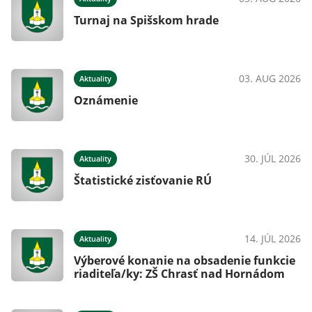
Turnaj na Spišskom hrade
026
03. AUG 2026
Aktuality
Oznámenie
026
30. JÚL 2026
Aktuality
Štatistické zisťovanie RÚ
026
14. JÚL 2026
Aktuality
Výberové konanie na obsadenie funkcie
riaditeľa/ky: ZŠ Chrasť nad Hornádom