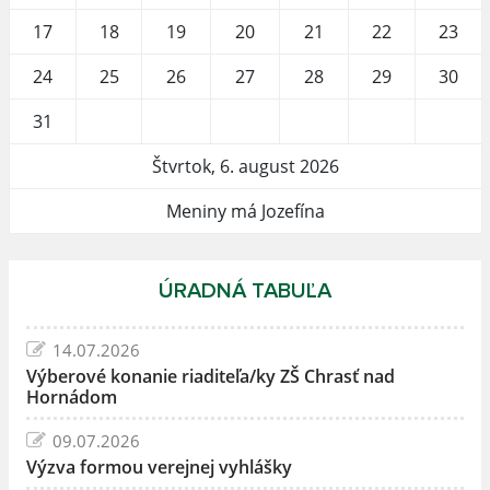
17
18
19
20
21
22
23
24
25
26
27
28
29
30
31
Štvrtok, 6. august 2026
Meniny má Jozefína
ÚRADNÁ TABUĽA
14.07.2026
Výberové konanie riaditeľa/ky ZŠ Chrasť nad
Hornádom
09.07.2026
Výzva formou verejnej vyhlášky