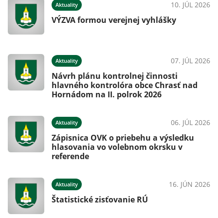
026
10. JÚL 2026
Aktuality
VÝZVA formou verejnej vyhlášky
026
07. JÚL 2026
Aktuality
Návrh plánu kontrolnej činnosti
hlavného kontrolóra obce Chrasť nad
Hornádom na II. polrok 2026
026
06. JÚL 2026
Aktuality
Zápisnica OVK o priebehu a výsledku
hlasovania vo volebnom okrsku v
referende
026
16. JÚN 2026
Aktuality
Štatistické zisťovanie RÚ