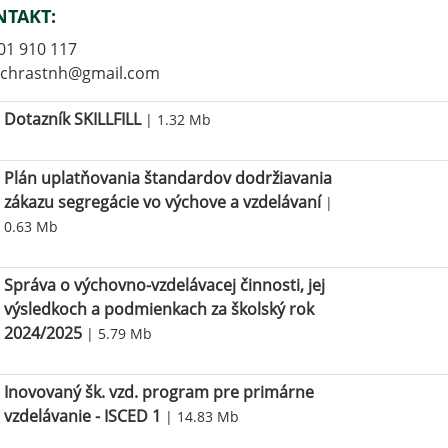
NTAKT:
01 910 117
.chrastnh@gmail.com
Dotazník SKILLFILL
| 1.32 Mb
Plán uplatňovania štandardov dodržiavania
zákazu segregácie vo výchove a vzdelávaní
|
0.63 Mb
Správa o výchovno-vzdelávacej činnosti, jej
výsledkoch a podmienkach za školský rok
2024/2025
| 5.79 Mb
Inovovaný šk. vzd. program pre primárne
vzdelávanie - ISCED 1
| 14.83 Mb