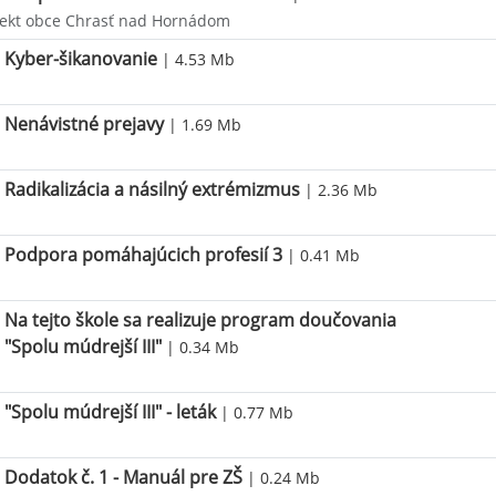
jekt obce Chrasť nad Hornádom
Kyber-šikanovanie
| 4.53 Mb
Nenávistné prejavy
| 1.69 Mb
Radikalizácia a násilný extrémizmus
| 2.36 Mb
Podpora pomáhajúcich profesií 3
| 0.41 Mb
Na tejto škole sa realizuje program doučovania
"Spolu múdrejší III"
| 0.34 Mb
"Spolu múdrejší III" - leták
| 0.77 Mb
Dodatok č. 1 - Manuál pre ZŠ
| 0.24 Mb