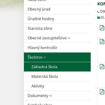
KO
Obecný úrad
09
zs
Úradné hodiny
Starosta obce
Obecné zastupiteľstvo
Hlavný kontrolór
Školstvo
Základná škola
Materská škola
Aktivity
Dokumenty