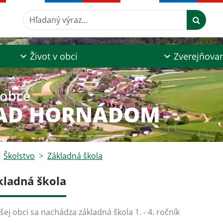
Hľadaný výraz...
Život v obci
Zverejňova
 obce
NAD HORNÁDOM
Školstvo
Základná škola
kladná škola
šej obci sa nachádza základná škola 1. - 4. ročník