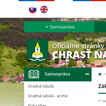
Samospráva
Oficiálne stránky
CHRASŤ 
Samospráva
Zá
Úradná tabuľa
Úradná tabuľa - archív
V na
Naša obec