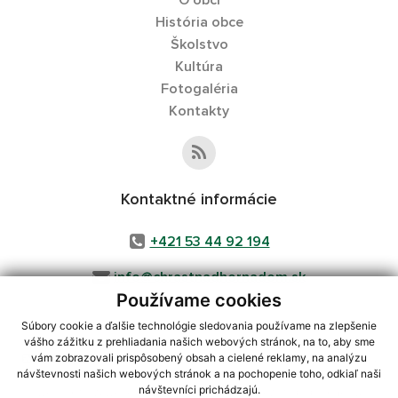
O obci
História obce
Školstvo
Kultúra
Fotogaléria
Kontakty
Kontaktné informácie
+421 53 44 92 194
info@chrastnadhornadom.sk
Používame cookies
Súbory cookie a ďalšie technológie sledovania používame na zlepšenie
vášho zážitku z prehliadania našich webových stránok, na to, aby sme
využite možnosť získavania aktuálnych informácií s využitím RSS
,
vám zobrazovali prispôsobený obsah a cielené reklamy, na analýzu
CMS systém (redakčný) systém ECHELON 2,
Mapa stránok
,
web portál
,
návštevnosti našich webových stránok a na pochopenie toho, odkiaľ naši
návštevníci prichádzajú.
webhosting
,
webex.digital, s.r.o.
,
domény
,
registrácia domény
,