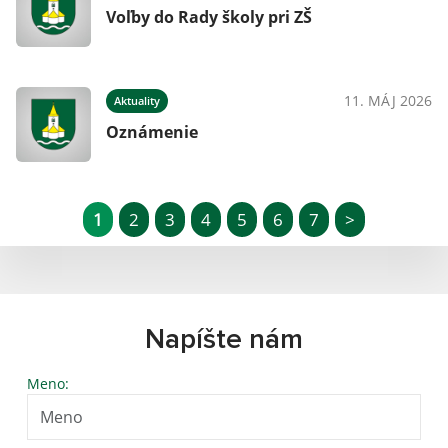
Voľby do Rady školy pri ZŠ
11. MÁJ 2026
Aktuality
Oznámenie
1
2
3
4
5
6
7
>
Napíšte nám
Meno: