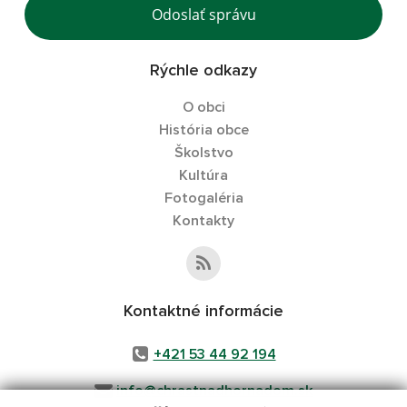
Odoslať správu
Rýchle odkazy
O obci
História obce
Školstvo
Kultúra
Fotogaléria
Kontakty
Kontaktné informácie
+421 53 44 92 194
info@chrastnadhornadom.sk