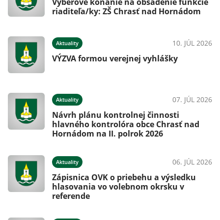
Výberové konanie na obsadenie funkcie
riaditeľa/ky: ZŠ Chrasť nad Hornádom
10. JÚL 2026
Aktuality
VÝZVA formou verejnej vyhlášky
07. JÚL 2026
Aktuality
Návrh plánu kontrolnej činnosti
hlavného kontrolóra obce Chrasť nad
Hornádom na II. polrok 2026
06. JÚL 2026
Aktuality
Zápisnica OVK o priebehu a výsledku
hlasovania vo volebnom okrsku v
referende