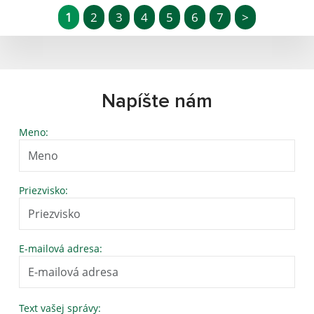
1
2
3
4
5
6
7
>
Napíšte nám
Meno:
Priezvisko:
E-mailová adresa:
Text vašej správy: