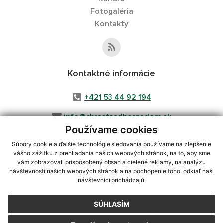
Fotogaléria
Kontakty
Kontaktné informácie
+421 53 44 92 194
info@chrastnadhornadom.sk
Používame cookies
Súbory cookie a ďalšie technológie sledovania používame na zlepšenie
vášho zážitku z prehliadania našich webových stránok, na to, aby sme
využite možnosť získavania aktuálnych informácií s využitím RSS
,
vám zobrazovali prispôsobený obsah a cielené reklamy, na analýzu
CMS systém (redakčný) systém ECHELON 2,
Mapa stránok
,
web portál
,
návštevnosti našich webových stránok a na pochopenie toho, odkiaľ naši
návštevníci prichádzajú.
webhosting
,
webex.digital, s.r.o.
,
domény
,
registrácia domény
,
spoločnosť webex.digital, s.r.o.
,
technický prevádzkovateľ
SÚHLASÍM
Posledná aktualizácia:
05.08.2026