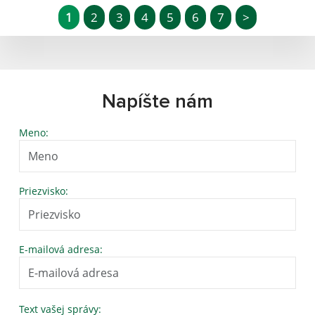
1
2
3
4
5
6
7
>
Napíšte nám
Meno:
Priezvisko:
E-mailová adresa:
Text vašej správy: