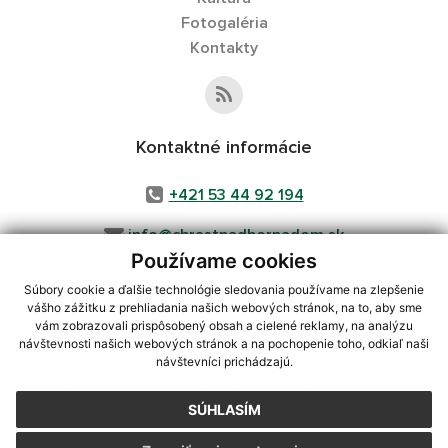
Fotogaléria
Kontakty
Kontaktné informácie
+421 53 44 92 194
info@chrastnadhornadom.sk
Používame cookies
Súbory cookie a ďalšie technológie sledovania používame na zlepšenie
vášho zážitku z prehliadania našich webových stránok, na to, aby sme
využite možnosť získavania aktuálnych informácií s využitím RSS
,
vám zobrazovali prispôsobený obsah a cielené reklamy, na analýzu
CMS systém (redakčný) systém ECHELON 2,
Mapa stránok
,
web portál
,
návštevnosti našich webových stránok a na pochopenie toho, odkiaľ naši
návštevníci prichádzajú.
webhosting
,
webex.digital, s.r.o.
,
domény
,
registrácia domény
,
spoločnosť webex.digital, s.r.o.
,
technický prevádzkovateľ
SÚHLASÍM
Posledná aktualizácia:
05.08.2026