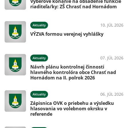
Výberové konanie na obsadenie funkcie
riaditeľa/ky: ZŠ Chrasť nad Hornádom
10. JÚL 2026
Aktuality
VÝZVA formou verejnej vyhlášky
07. JÚL 2026
Aktuality
Návrh plánu kontrolnej činnosti
hlavného kontrolóra obce Chrasť nad
Hornádom na II. polrok 2026
06. JÚL 2026
Aktuality
Zápisnica OVK o priebehu a výsledku
hlasovania vo volebnom okrsku v
referende