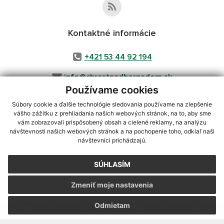
Kontaktné informácie
+421 53 44 92 194
info@chrastnadhornadom.sk
Používame cookies
Súbory cookie a ďalšie technológie sledovania používame na zlepšenie
vášho zážitku z prehliadania našich webových stránok, na to, aby sme
využite možnosť získavania aktuálnych informácií s využitím RSS
,
vám zobrazovali prispôsobený obsah a cielené reklamy, na analýzu
CMS systém (redakčný) systém ECHELON 2,
Mapa stránok
,
web portál
,
návštevnosti našich webových stránok a na pochopenie toho, odkiaľ naši
návštevníci prichádzajú.
webhosting
,
webex.digital, s.r.o.
,
domény
,
registrácia domény
,
spoločnosť webex.digital, s.r.o.
,
technický prevádzkovateľ
SÚHLASÍM
Posledná aktualizácia:
05.08.2026
Zmeniť moje nastavenia
Vytlačiť stránku
|
Vyhlásenie o prístupnosti
Autorské práva
|
Cookies
Odmietam