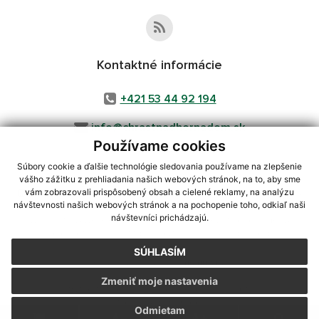
Kontaktné informácie
+421 53 44 92 194
info@chrastnadhornadom.sk
Používame cookies
Súbory cookie a ďalšie technológie sledovania používame na zlepšenie
vášho zážitku z prehliadania našich webových stránok, na to, aby sme
využite možnosť získavania aktuálnych informácií s využitím RSS
,
vám zobrazovali prispôsobený obsah a cielené reklamy, na analýzu
CMS systém (redakčný) systém ECHELON 2,
Mapa stránok
,
web portál
,
návštevnosti našich webových stránok a na pochopenie toho, odkiaľ naši
návštevníci prichádzajú.
webhosting
,
webex.digital, s.r.o.
,
domény
,
registrácia domény
,
spoločnosť webex.digital, s.r.o.
,
technický prevádzkovateľ
SÚHLASÍM
Posledná aktualizácia:
05.08.2026
Zmeniť moje nastavenia
Vytlačiť stránku
|
Vyhlásenie o prístupnosti
Autorské práva
|
Cookies
Odmietam