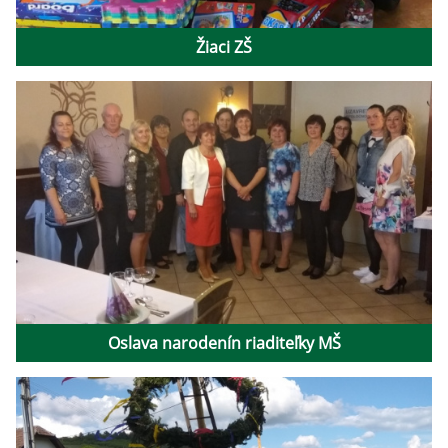
Žiaci ZŠ
Oslava narodenín riaditeľky MŠ