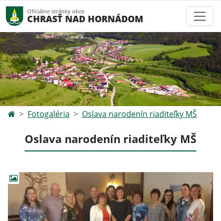
Oficiálne stránky obce
CHRASŤ NAD HORNÁDOM
Fotogaléria
Oslava narodenín riaditeľky MŠ
Oslava narodenín riaditeľky MŠ